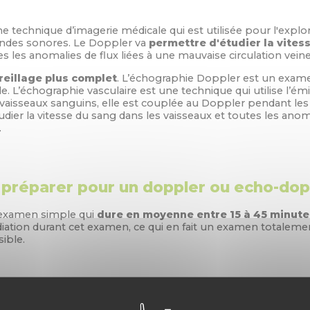
e technique d’imagerie médicale qui est utilisée pour l'explo
’ondes sonores. Le Doppler va
permettre d'étudier la vites
tes les anomalies de flux liées à une mauvaise circulation veine
reillage plus complet
. L’échographie Doppler est un exam
. L’échographie vasculaire est une technique qui utilise l’ém
 vaisseaux sanguins, elle est couplée au Doppler pendant les
ier la vitesse du sang dans les vaisseaux et toutes les anoma
.
réparer pour un doppler ou echo-dopp
 examen simple qui
dure en moyenne entre 15 à 45 minute
rradiation durant cet examen, ce qui en fait un examen totalem
ible.
déroule l’examen ?