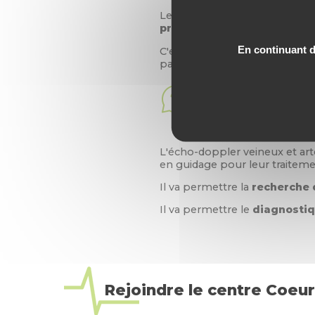
Le médecin va enduire la sonde
promenée sur la peau
en reg
En continuant de
C'est un examen qui
nécessi
parle pas trop durant ce derni
Dans quels ca
L'écho-doppler veineux et arté
en guidage pour leur traiteme
Il va permettre la
recherche 
Il va permettre le
diagnostiq
Rejoindre le centre Coeur