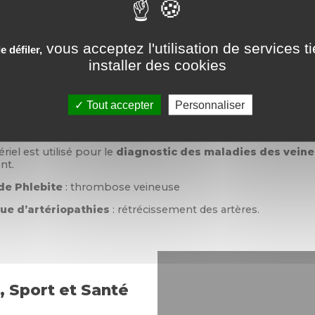
 ultrasonique d'un gel aqueux qui va faciliter la transmission
ard des vaisseaux à explorer.
vous acceptez l'utilisation de services t
 défiler,
te beaucoup de concentration
donc il ne faut pas vous inq
installer des cookies
er.
Tout accepter
Personnaliser
s réalise-t-on un écho-doppler veineux
riel est utilisé pour le
diagnostic des maladies des veine
nt.
de Phlebite
: thrombose veineuse
ue d’artériopathies
: rétrécissement des artères.
, Sport et Santé