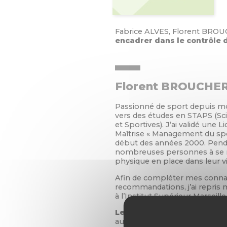
Fabrice ALVES, Florent BROU
encadrer dans le contrôle 
Florent BROUCHE
Passionné de sport depuis mo
vers des études en STAPS (Sc
et Sportives). J’ai validé une L
Maîtrise « Management du sp
début des années 2000. Penda
nombreuses personnes à se rem
physique en place dans leur v
Afin de compléter mes conna
recommandations, j’ai repris
à l’Institut Supérieur Marseill
Le parcours de soins de me
autour de deux axes complément