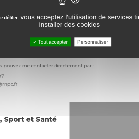
r votre capital Santé
.
 un facteur favorisant et aggravant
le
vous acceptez l'utilisation de services t
 défiler,
ès de cholestérol, l'apnée du sommeil et
installer des cookies
st éviter l'apparition de ces maladies ou en
ique quotidiennement le Programme RNPC (
Programme de R
Tout accepter
Personnaliser
le
,
https://www.rnpc.fr
), dont l’efficacité est prouvée par des
nts aux préconisations de l’Organisation Mondiale de la San
tenir une perte de poids suivie d’une stabilisation pond
us pouvez me contacter directement par :
87
@rnpc.fr
, Sport et Santé