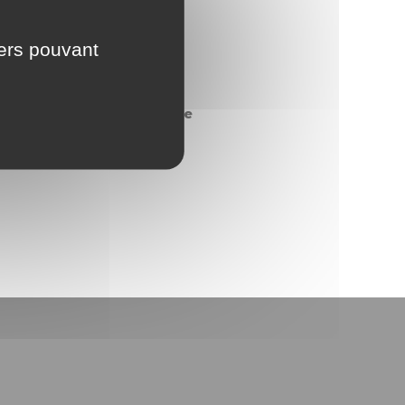
iers pouvant
ééducation Nutritionnelle
 études scientifiques. Ce
té (OMS) et de toutes les
érale
.