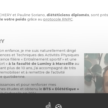
CHERY et Pauline Soriano,
diététiciens diplomés
, sont pré
de votre poids
grâce au
protocole RNPC
.
RY
n enfance, je me suis naturellement dirigé
iences et Techniques des Activités Physiques
icence filière « Entraînement sportif » et une
ort »
à la faculté de Luminy à Marseille
au
nt plus de 10 ans, j’ai accompagné de très
obiliser et à remettre de l’activité
ie quotidienne.
issances et pour renforcer mes
 mes études et obtenu le
BTS « Diététique »
e la Cadenelle en 2014.
s patients
s’articule donc maintenant
aires, la nutrition et le sport, s’intriquant