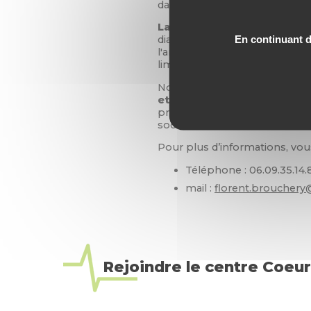
dans un même but :
améliore
La surcharge pondérale est
En continuant de
diabète, l'hypertension, l'exc
l'arthrose. Perdre du poids c'e
limiter les conséquences.
Notre équipe nutrition appl
et Psycho-Comportementa
programme répond en tous poi
sociétés savantes, à savoir,
ob
Pour plus d’informations, vo
Téléphone : 06.09.35.14.
mail :
florent.brouchery
Rejoindre le centre Coeur