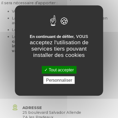
il sera nécessaire d’apporter :
Votre
carte vitale
La
lettre de votre médecin traitant
(si vous en
avez une)
Les derniers
bilans biologiques
vous
En continuant de défiler,
Les anciens
comptes rendus de
acceptez l'utilisation de
cardiologie/cardiologie
interventionelle/chirurgie cardiaque ou
services tiers pouvant
vasculaire
(s’il y a lieu).
installer des cookies
Tout accepter
Rejoindre le centre Coeur,
Personnaliser
Sport et Santé
ADRESSE
25 boulevard Salvador Allende
ZA les Pradeaux